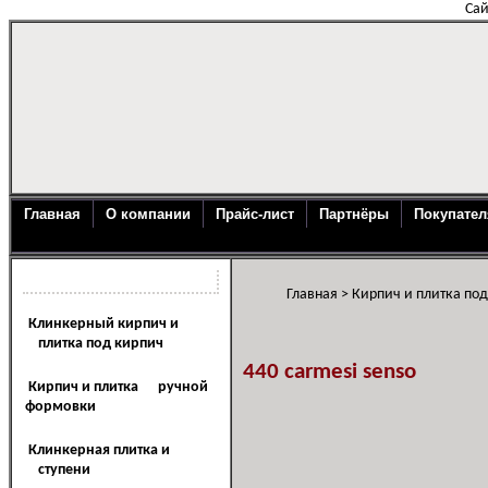
Сай
Главная
О компании
Прайс-лист
Партнёры
Покупате
Каталог продукции
Главная
>
Кирпич и плитка по
Клинкерный кирпич и
плитка под кирпич
440 carmesi senso
Кирпич и плитка ручной
формовки
Клинкерная плитка и
ступени