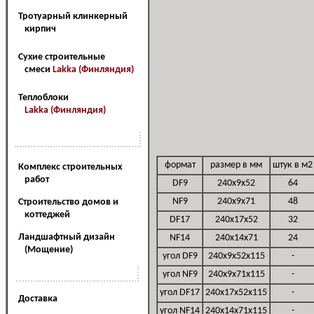
Тротуарный клинкерный
кирпич
Сухие строительные
смеси
Lakka (Финляндия)
Теплоблоки
Lakka (Финляндия)
Наш сервис
формат
размер в мм
штук в м2
Комплекс строительных
работ
DF9
240x9x52
64
NF9
240x9x71
48
Cтроительство домов и
коттеджей
DF17
240x17x52
32
Ландшафтный дизайн
NF14
240x14x71
24
(Мощение)
угол DF9
240x9x52x115
-
Наши услуги
угол NF9
240x9x71x115
-
угол DF17
240x17x52x115
-
Доставка
угол NF14
240x14x71x115
-