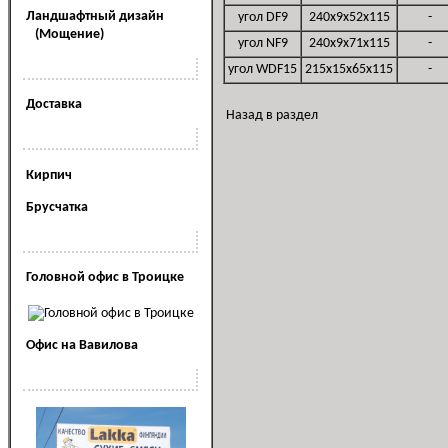
Ландшафтный дизайн
угол DF9
240x9x52x115
-
(Мощение)
угол NF9
240x9x71x115
-
Наши услуги
угол WDF15
215x15x65x115
-
Доставка
Назад в раздел
Полезная информация
Кирпич
Брусчатка
Наши офисы
Головной офис в Троицке
Офис на Вавилова
Наша реклама