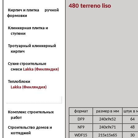
480 terreno liso
Кирпич и плитка ручной
формовки
Клинкерная плитка и
ступени
Тротуарный клинкерный
кирпич
Сухие строительные
смеси
Lakka (Финляндия)
Теплоблоки
Lakka (Финляндия)
Наш сервис
формат
размер в мм
штук в 
Комплекс строительных
работ
DF9
240x9x52
64
NF9
240x9x71
48
Cтроительство домов и
коттеджей
WDF15
215x15x65
30