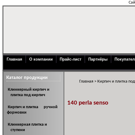
Сай
Главная
О компании
Прайс-лист
Партнёры
Покупате
Каталог продукции
Главная
>
Кирпич и плитка по
Клинкерный кирпич и
плитка под кирпич
140 perla senso
Кирпич и плитка ручной
формовки
Клинкерная плитка и
ступени