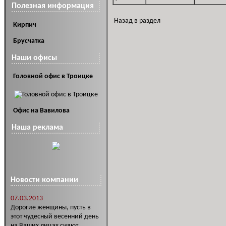
Полезная информация
Назад в раздел
Кирпич
Брусчатка
Наши офисы
Головной офис в Троицке
Офис на Вавилова
Наша реклама
Новости компании
07.03.2013
Дорогие женщины, пусть в
этот чудесный весенний день
на Ваших лицах сияют