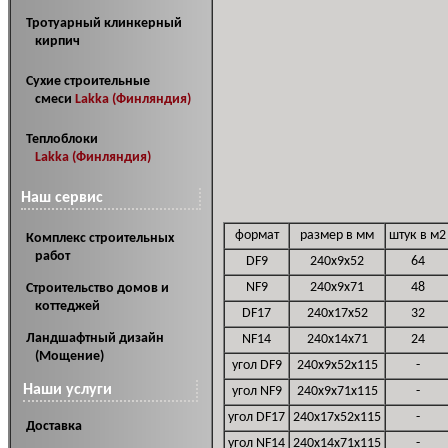
Тротуарный клинкерный
кирпич
Сухие строительные
смеси
Lakka (Финляндия)
Теплоблоки
Lakka (Финляндия)
Наш сервис
формат
размер в мм
штук в м2
Комплекс строительных
работ
DF9
240x9x52
64
NF9
240x9x71
48
Cтроительство домов и
коттеджей
DF17
240x17x52
32
Ландшафтный дизайн
NF14
240x14x71
24
(Мощение)
угол DF9
240x9x52x115
-
Наши услуги
угол NF9
240x9x71x115
-
угол DF17
240x17x52x115
-
Доставка
угол NF14
240x14x71x115
-