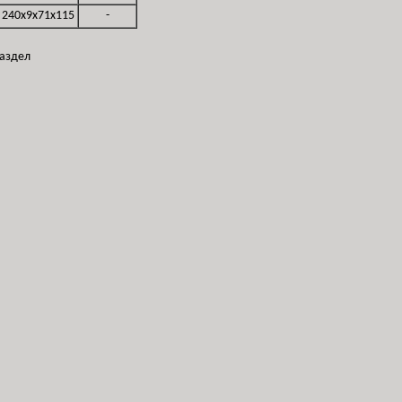
240x9x71x115
-
раздел