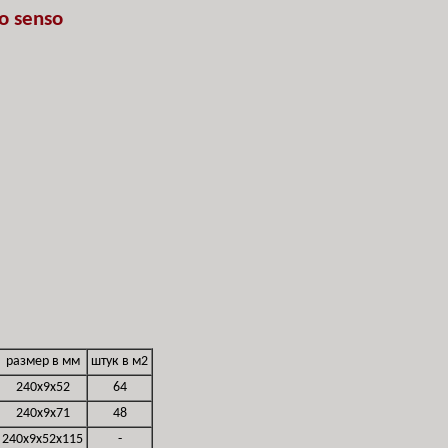
o senso
размер в мм
штук в м2
240x9x52
64
240x9x71
48
240x9x52x115
-