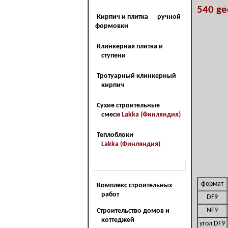
540 ge
Кирпич и плитка ручной
формовки
Клинкерная плитка и
ступени
Тротуарный клинкерный
кирпич
Сухие строительные
смеси
Lakka (Финляндия)
Теплоблоки
Lakka (Финляндия)
Наш сервис
формат
Комплекс строительных
работ
DF9
NF9
Cтроительство домов и
коттеджей
угол DF9