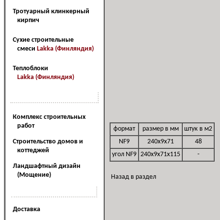
Тротуарный клинкерный
кирпич
Сухие строительные
смеси
Lakka (Финляндия)
Теплоблоки
Lakka (Финляндия)
Наш сервис
Комплекс строительных
работ
формат
размер в мм
штук в м2
Cтроительство домов и
NF9
240x9x71
48
коттеджей
угол NF9
240x9x71x115
-
Ландшафтный дизайн
(Мощение)
Назад в раздел
Наши услуги
Доставка