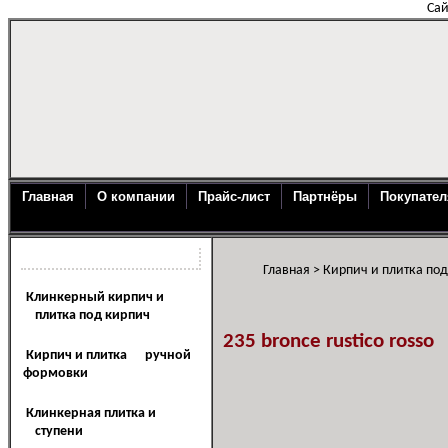
Сай
Главная
О компании
Прайс-лист
Партнёры
Покупате
Каталог продукции
Главная
>
Кирпич и плитка по
Клинкерный кирпич и
плитка под кирпич
235 bronce rustico rosso
Кирпич и плитка ручной
формовки
Клинкерная плитка и
ступени