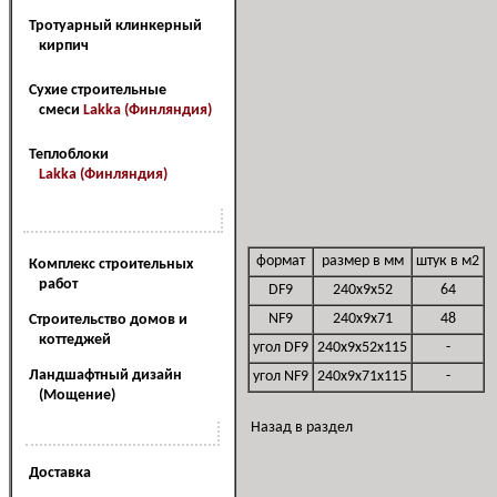
Тротуарный клинкерный
кирпич
Сухие строительные
смеси
Lakka (Финляндия)
Теплоблоки
Lakka (Финляндия)
Наш сервис
формат
размер в мм
штук в м2
Комплекс строительных
работ
DF9
240x9x52
64
NF9
240x9x71
48
Cтроительство домов и
коттеджей
угол DF9
240x9x52x115
-
Ландшафтный дизайн
угол NF9
240x9x71x115
-
(Мощение)
Назад в раздел
Наши услуги
Доставка