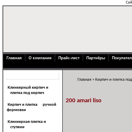
Сай
Главная
О компании
Прайс-лист
Партнёры
Покупате
Каталог продукции
Главная
>
Кирпич и плитка по
Клинкерный кирпич и
плитка под кирпич
200 amari liso
Кирпич и плитка ручной
формовки
Клинкерная плитка и
ступени