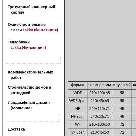
Тротуарный клинкерный
кирпич
Сухие строительные
смеси
Lakka (Финляндия)
Теплоблоки
Lakka (Финляндия)
Наш сервис
Комплекс строительных
работ
формат
размер в мм
штук в м2
в
Cтроительство домов и
коттеджей
WDF
210x100x65
58
WDF Spar
210x45x65
58
Ландшафтный дизайн
(Мощение)
NF
240x115x71
48
NF Spar
240x50x71
48
Наши услуги
WF
210x100x50
72
Доставка
VF Spar
210x45x50
72