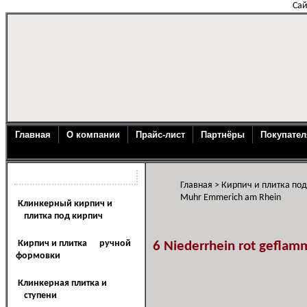
Сай
Главная
О компании
Прайс-лист
Партнёры
Покупате
Каталог продукции
Главная
>
Кирпич и плитка по
Muhr Emmerich am Rhein
Клинкерный кирпич и
плитка под кирпич
Кирпич и плитка ручной
6 Niederrhein rot geflam
формовки
Клинкерная плитка и
ступени