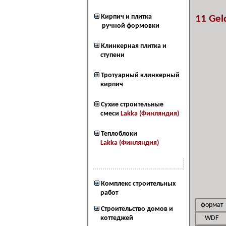
Кирпич и плитка
11 Gel
ручной формовки
Клинкерная плитка и
ступени
Тротуарный клинкерный
кирпич
Сухие строительные
смеси
Lakka (Финляндия)
Теплоблоки
Lakka (Финляндия)
Наш сервис
Комплекс строительных
работ
формат
Cтроительство домов и
коттеджей
WDF