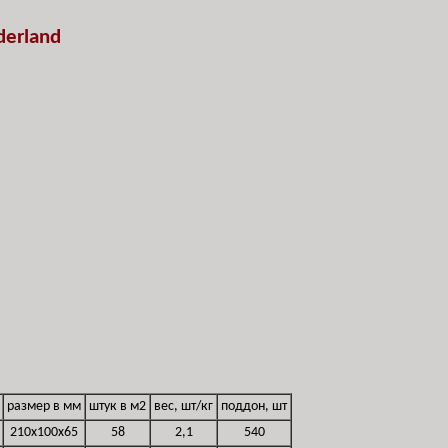
derland
размер в мм
штук в м2
вес, шт/кг
поддон, шт
210x100x65
58
2,1
540