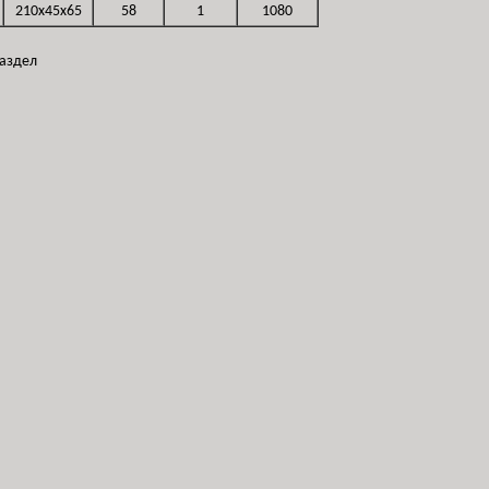
210x45x65
58
1
1080
раздел