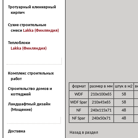
Тротуарный клинкерный
кирпич
Сухие строительные
смеси
Lakka (Финляндия)
Теплоблоки
Lakka (Финляндия)
Наш сервис
Комплекс строительных
работ
формат
размер в мм
штук в м2
в
Cтроительство домов и
коттеджей
WDF
210x100x65
58
WDF Spar
210x45x65
58
Ландшафтный дизайн
(Мощение)
NF
240x115x71
48
NF Spar
240x50x71
48
Наши услуги
Доставка
Назад в раздел