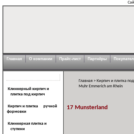
Сай
Главная
О компании
Прайс-лист
Партнёры
Покупате
Каталог продукции
Главная
>
Кирпич и плитка по
Muhr Emmerich am Rhein
Клинкерный кирпич и
плитка под кирпич
Кирпич и плитка ручной
17 Munsterland
формовки
Клинкерная плитка и
ступени