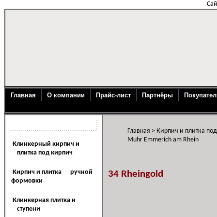
Сай
Главная
О компании
Прайс-лист
Партнёры
Покупате
Каталог продукции
Главная
>
Кирпич и плитка по
Muhr Emmerich am Rhein
Клинкерный кирпич и
плитка под кирпич
Кирпич и плитка ручной
34 Rheingold
формовки
Клинкерная плитка и
ступени