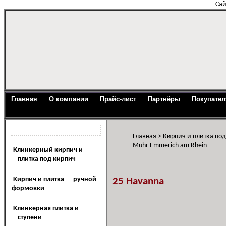
Сай
Главная
О компании
Прайс-лист
Партнёры
Покупате
Каталог продукции
Главная
>
Кирпич и плитка по
Muhr Emmerich am Rhein
Клинкерный кирпич и
плитка под кирпич
Кирпич и плитка ручной
25 Havanna
формовки
Клинкерная плитка и
ступени