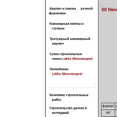
Кирпич и плитка ручной
30 Ne
формовки
Клинкерная плитка и
ступени
Тротуарный клинкерный
кирпич
Сухие строительные
смеси
Lakka (Финляндия)
Теплоблоки
Lakka (Финляндия)
Наш сервис
Комплекс строительных
работ
формат
Cтроительство домов и
коттеджей
NF