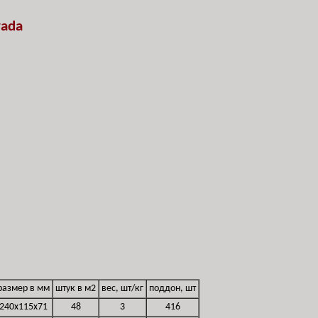
vada
размер в мм
штук в м2
вес, шт/кг
поддон, шт
240x115x71
48
3
416