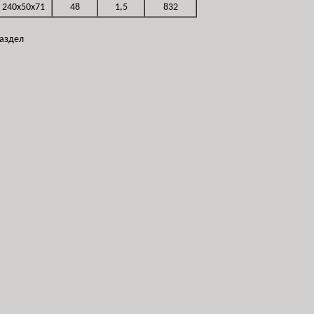
240x50x71
48
1,5
832
раздел