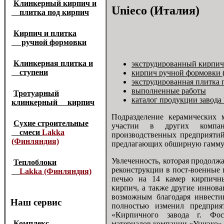
Клинкерный кирпич и
Unieco (Италия)
плитка под кирпич
Кирпич и плитка
ручной формовки
Клинкерная плитка и
экструдированный кирпич
ступени
кирпич ручной формовки (
экструдированная плитка 
выполненные работы
Тротуарный
каталог продукции завода
клинкерный кирпич
Подразделение керамических 
Сухие строительные
участии в других компан
смеси
Lakka
производственных предприятий
(Финляндия)
предлагающих обширную гамму
Увлеченность, которая продолжае
Теплоблоки
реконструкции в пост-военные
Lakka (Финляндия)
печью на 14 камер кирпичны
кирпич, а также другие иннова
возможным благодаря инвести
Наш сервис
полностью изменил предприя
«Кирпичного завода г. Фосд
Комплекс
материалов компании «Униэко».