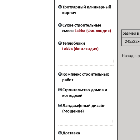
Тротуарный клинкерный
кирпич
Сухие строительные
смеси
Lakka (Финляндия)
размер в
245x22x
Теплоблоки
Lakka (Финляндия)
Назад в 
Наш сервис
Комплекс строительных
работ
Cтроительство домов и
коттеджей
Ландшафтный дизайн
(Мощение)
Наши услуги
Доставка