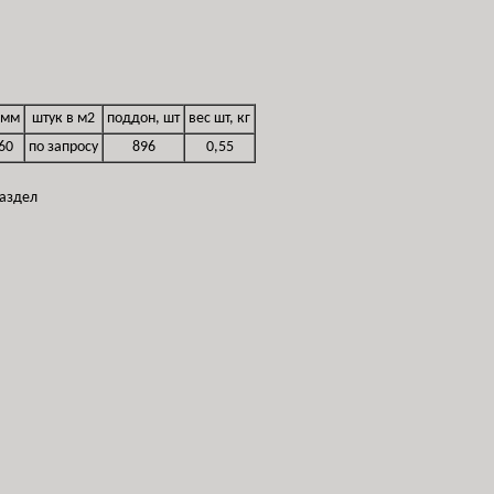
 мм
штук в м2
поддон, шт
вес шт, кг
60
по запросу
896
0,55
раздел