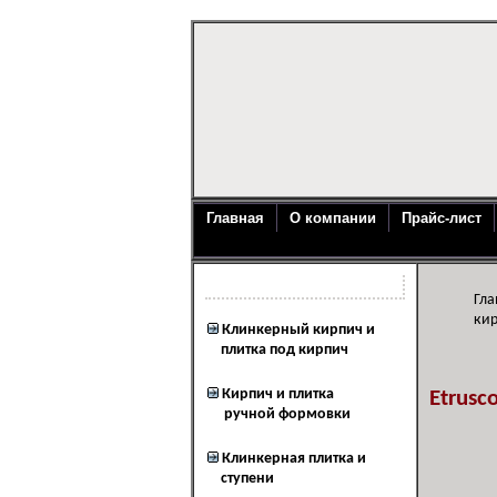
Главная
О компании
Прайс-лист
Каталог продукции
Гла
ки
Клинкерный кирпич и
плитка под кирпич
Кирпич и плитка
Etrusc
ручной формовки
Клинкерная плитка и
ступени