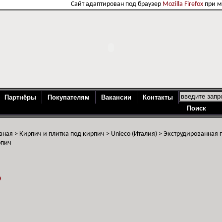
Сайт адаптирован под браузер
Mozilla Firefox
при 
Партнёры
Покупателям
Вакансии
Контакты
вная
>
Кирпич и плитка под кирпич
>
Unieco (Италия)
>
Экструдированная 
рпич
o